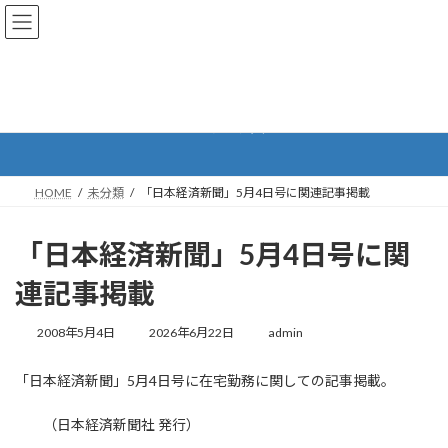
コ
ナ
ン
ビ
テ
ゲ
ン
ー
ツ
シ
へ
ョ
未分類
ス
ン
キ
に
ッ
移
プ
動
HOME
未分類
「日本経済新聞」5月4日号に関連記事掲載
「日本経済新聞」5月4日号に関
連記事掲載
最
2008年5月4日
2026年6月22日
admin
終
更
「日本経済新聞」5月4日号に在宅勤務に関しての記事掲載。
新
日
時
（日本経済新聞社 発行）
: