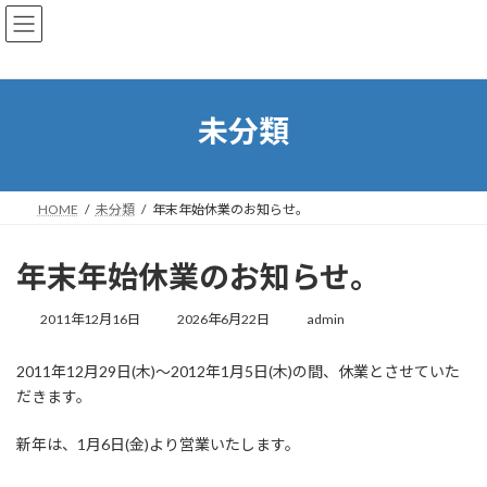
コ
ナ
ン
ビ
テ
ゲ
ン
ー
ツ
シ
へ
ョ
未分類
ス
ン
キ
に
ッ
移
プ
動
HOME
未分類
年末年始休業のお知らせ。
年末年始休業のお知らせ。
最
2011年12月16日
2026年6月22日
admin
終
更
2011年12月29日(木)～2012年1月5日(木)の間、休業とさせていた
新
日
だきます。
時
:
新年は、1月6日(金)より営業いたします。